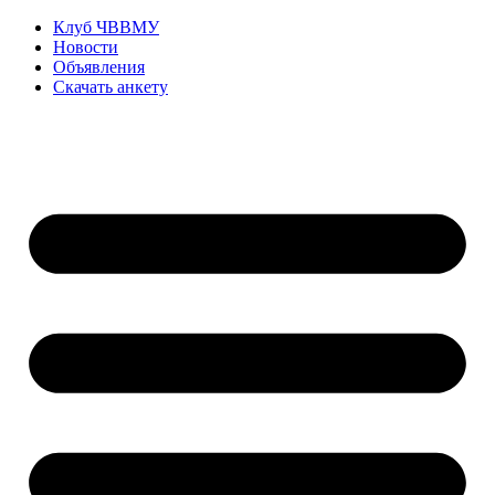
Перейти
Клуб ЧВВМУ
к
Новости
содержимому
Объявления
Скачать анкету