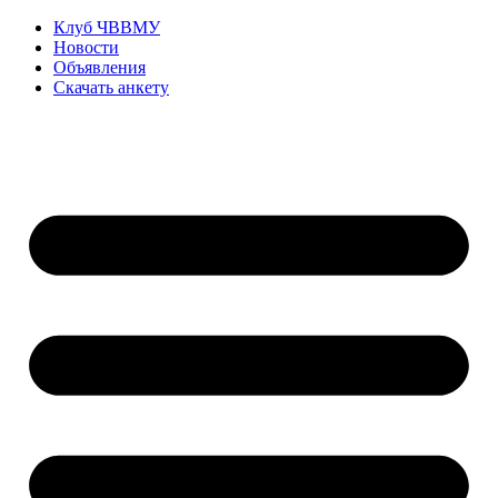
Перейти
Клуб ЧВВМУ
к
Новости
содержимому
Объявления
Скачать анкету